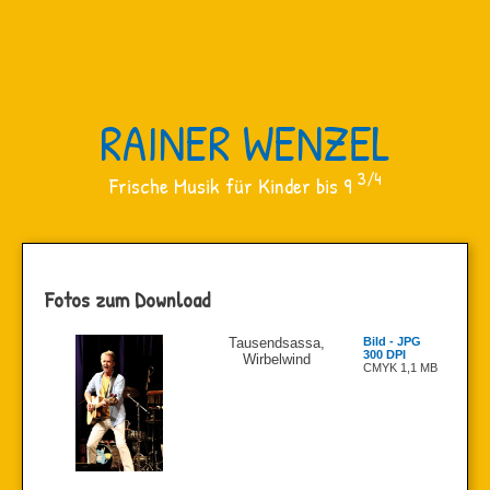
RAINER WENZEL
3/4
Frische Musik für Kinder bis 9
Fotos zum Download
Tausendsassa,
Bild - JPG
300 DPI
Wirbelwind
CMYK 1,1 MB